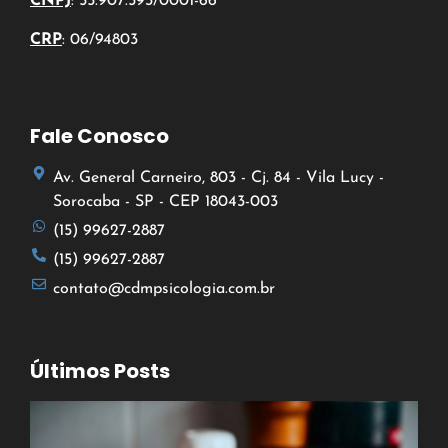
CNPJ
: 55.907.593/0001-66
CRP
: 06/94803
Fale Conosco
Av. General Carneiro, 803 - Cj. 84 - Vila Lucy -
Sorocaba - SP - CEP 18043-003
(15) 99627-2887
(15) 99627-2887
contato@cdmpsicologia.com.br
Últimos Posts
A
P